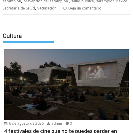
,
,
,
,
sarampión
prevención del sarampión.
salud pública
sarampión México
,
Secretaría de Salud
vacunación
Deja un comentario
Cultura
6 de agosto de 2026
admin
0
4 festivales de cine que no te puedes perder en