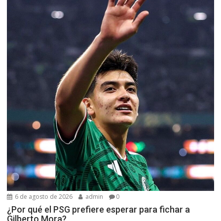
6 de agosto de 2026
admin
0
¿Por qué el PSG prefiere esperar para fichar a
Gilberto Mora?