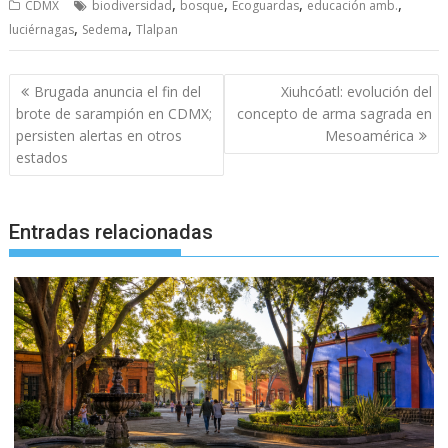
,
,
,
,
CDMX
biodiversidad
bosque
Ecoguardas
educación amb.
,
,
luciérnagas
Sedema
Tlalpan
Navegación
Brugada anuncia el fin del
Xiuhcóatl: evolución del
de
brote de sarampión en CDMX;
concepto de arma sagrada en
entradas
persisten alertas en otros
Mesoamérica
estados
Entradas relacionadas