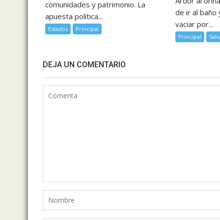
Ardor al orin
comunidades y patrimonio. La
de ir al baño
apuesta política...
vaciar por...
Estados
Principal
Principal
Sal
DEJA UN COMENTARIO