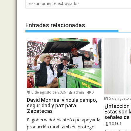
de
presuntamente extraviados
entradas
Entradas relacionadas
5 de agosto de 2026
admin
0
5 de agosto 
David Monreal vincula campo,
seguridad y paz para
¿Infección 
Zacatecas
Estas son l
señales de
El gobernador planteó que apoyar la
ignorar
producción rural también protege