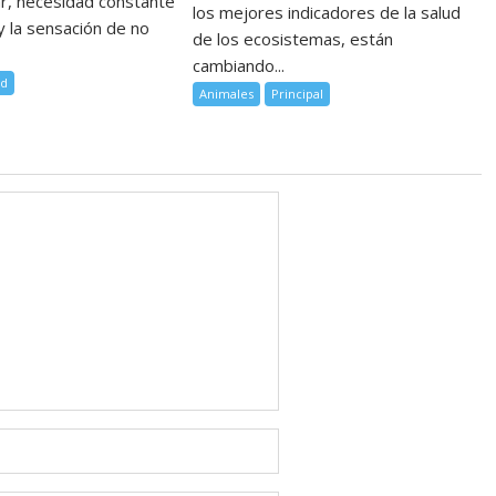
ar, necesidad constante
los mejores indicadores de la salud
 y la sensación de no
de los ecosistemas, están
cambiando...
ud
Animales
Principal