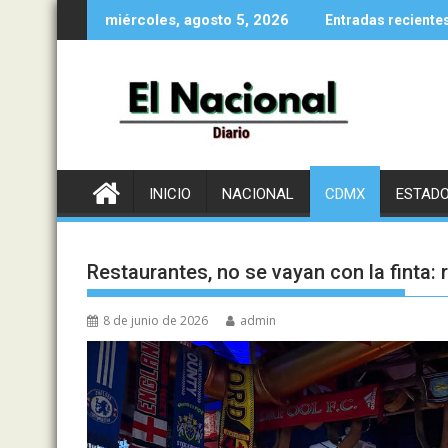
Saltar
miércoles, agosto 5, 2026
Entradas reciente
al
contenido
INICIO
NACIONAL
CDMX
ESTAD
Restaurantes, no se vayan con la finta: 
8 de junio de 2026
admin