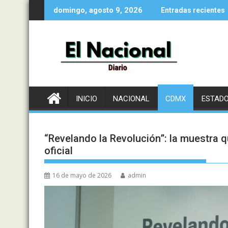
Saltar
domingo, agosto 9, 2026
Entradas recientes
al
contenido
INICIO
NACIONAL
CDMX
ESTAD
“Revelando la Revolución”: la muestra q
oficial
16 de mayo de 2026
admin