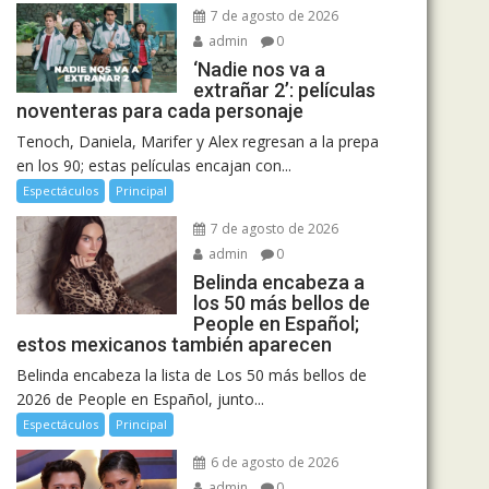
7 de agosto de 2026
admin
0
‘Nadie nos va a
extrañar 2’: películas
noventeras para cada personaje
Tenoch, Daniela, Marifer y Alex regresan a la prepa
en los 90; estas películas encajan con...
Espectáculos
Principal
7 de agosto de 2026
admin
0
Belinda encabeza a
los 50 más bellos de
People en Español;
estos mexicanos también aparecen
Belinda encabeza la lista de Los 50 más bellos de
2026 de People en Español, junto...
Espectáculos
Principal
6 de agosto de 2026
admin
0