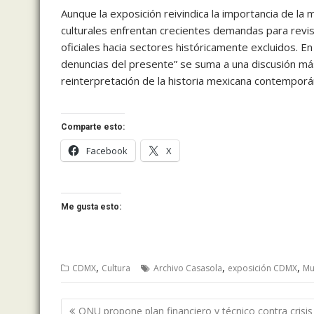
Aunque la exposición reivindica la importancia de la
culturales enfrentan crecientes demandas para revisa
oficiales hacia sectores históricamente excluidos. E
denuncias del presente” se suma a una discusión más
reinterpretación de la historia mexicana contemporá
Comparte esto:
Facebook
X
Me gusta esto:
,
,
,
CDMX
Cultura
Archivo Casasola
exposición CDMX
Mu
Navegación
ONU propone plan financiero y técnico contra crisis