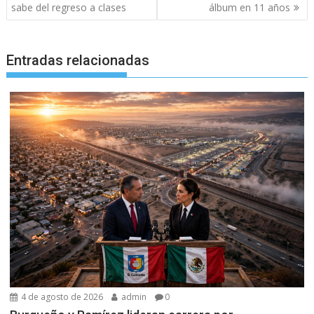
entradas
sabe del regreso a clases
álbum en 11 años
Entradas relacionadas
4 de agosto de 2026
admin
0