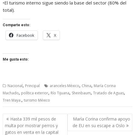
•El turismo interno sigue siendo la base del sector (80% del
total).
Comparte esto:
Facebook
X
Me gusta esto:
,
,
,
Nacional
Principal
aranceles México
China
María Corina
,
,
,
,
,
Machado
política exterior
Río Tijuana
Sheinbaum
Tratado de Aguas
,
Tren Maya.
turismo México
Navegación
Hasta 339 mil pesos de
María Corina confirma apoyo
de
multa por mostrar perros y
de EU en su escape a Oslo
entradas
gatos en venta en la capital