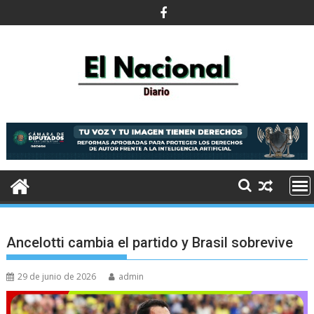
Saltar
al
contenido
Ancelotti cambia el partido y Brasil sobrevive
29 de junio de 2026
admin