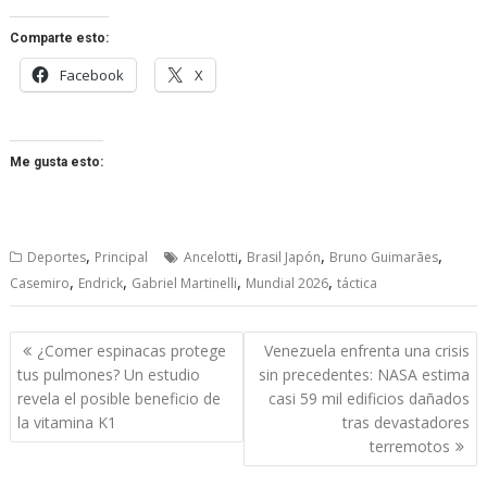
Comparte esto:
Facebook
X
Me gusta esto:
,
,
,
,
Deportes
Principal
Ancelotti
Brasil Japón
Bruno Guimarães
,
,
,
,
Casemiro
Endrick
Gabriel Martinelli
Mundial 2026
táctica
Navegación
¿Comer espinacas protege
Venezuela enfrenta una crisis
de
tus pulmones? Un estudio
sin precedentes: NASA estima
entradas
revela el posible beneficio de
casi 59 mil edificios dañados
la vitamina K1
tras devastadores
terremotos