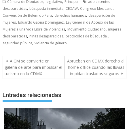
,
,
Cámara de Diputados
legislativo
Principal
adolescentes
,
,
,
,
desaparecidas
búsqueda inmediata
CEDAW
Congreso Mexicano
,
,
Convención de Belém do Pará
derechos humanos
desaparición de
,
,
mujeres
Eduardo Gaona Domínguez
Ley General de Acceso de las
,
,
Mujeres a una Vida Libre de Violencias
Movimiento Ciudadano
mujeres
,
,
,
desaparecidas
niñas desaparecidas
protocolos de búsqueda.
,
seguridad pública
violencia de género
Navegación
AICM se convierte en
Aprueban en CDMX derecho al
de
galería de arte para impulsar el
home office cuando las lluvias
entradas
turismo en la CDMX
impidan traslados seguros
Entradas relacionadas