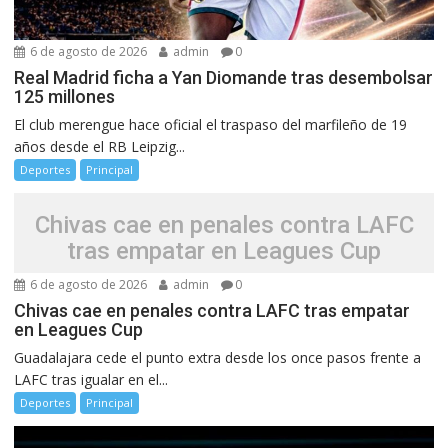
6 de agosto de 2026
admin
0
Real Madrid ficha a Yan Diomande tras desembolsar
125 millones
El club merengue hace oficial el traspaso del marfileño de 19
años desde el RB Leipzig...
Deportes
Principal
Chivas cae en penales contra LAFC
tras empatar en Leagues Cup
6 de agosto de 2026
admin
0
Chivas cae en penales contra LAFC tras empatar
en Leagues Cup
Guadalajara cede el punto extra desde los once pasos frente a
LAFC tras igualar en el...
Deportes
Principal