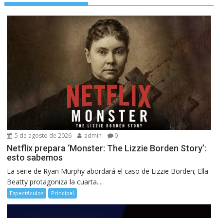
5 de agosto de 2026
admin
0
Netflix prepara ‘Monster: The Lizzie Borden Story’:
esto sabemos
La serie de Ryan Murphy abordará el caso de Lizzie Borden; Ella
Beatty protagoniza la cuarta...
Espectáculos
Principal