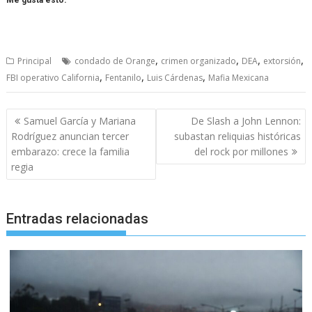
Me gusta esto:
,
,
,
,
Principal
condado de Orange
crimen organizado
DEA
extorsión
,
,
,
FBI operativo California
Fentanilo
Luis Cárdenas
Mafia Mexicana
Navegación
Samuel García y Mariana
De Slash a John Lennon:
de
Rodríguez anuncian tercer
subastan reliquias históricas
entradas
embarazo: crece la familia
del rock por millones
regia
Entradas relacionadas