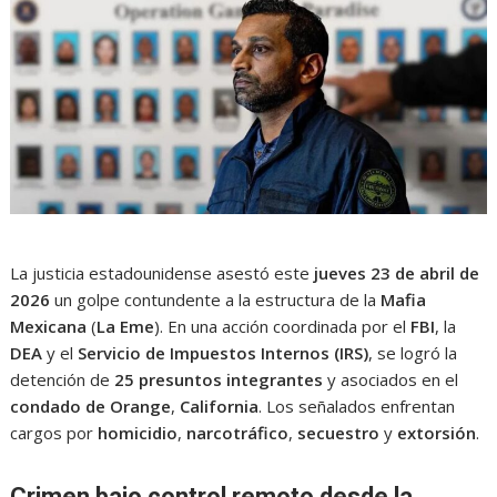
La justicia estadounidense asestó este
jueves 23 de abril de
2026
un golpe contundente a la estructura de la
Mafia
Mexicana
(
La Eme
). En una acción coordinada por el
FBI
, la
DEA
y el
Servicio de Impuestos Internos (IRS)
, se logró la
detención de
25 presuntos integrantes
y asociados en el
condado de Orange
,
California
. Los señalados enfrentan
cargos por
homicidio
,
narcotráfico
,
secuestro
y
extorsión
.
Crimen bajo control remoto desde la