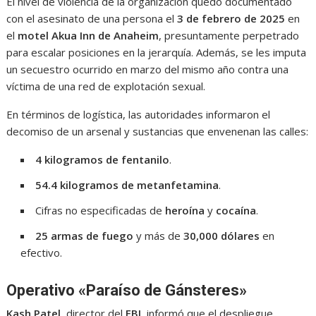
El nivel de violencia de la organización quedó documentado
con el asesinato de una persona el
3 de febrero de 2025
en
el
motel Akua Inn de Anaheim
, presuntamente perpetrado
para escalar posiciones en la jerarquía. Además, se les imputa
un secuestro ocurrido en marzo del mismo año contra una
víctima de una red de explotación sexual.
En términos de logística, las autoridades informaron el
decomiso de un arsenal y sustancias que envenenan las calles:
4 kilogramos de fentanilo
.
54.4 kilogramos de metanfetamina
.
Cifras no especificadas de
heroína
y
cocaína
.
25 armas de fuego
y más de
30,000 dólares
en
efectivo.
Operativo «Paraíso de Gánsteres»
Kash Patel
, director del
FBI
, informó que el despliegue