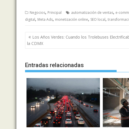
,
,
Negocios
Principal
automatización de ventas
e-comm
,
,
,
,
digital
Meta Ads
monetización online
SEO local
transformaci
Navegación
Los Años Verdes: Cuando los Trolebuses Electrifica
de
la CDMX
entradas
Entradas relacionadas