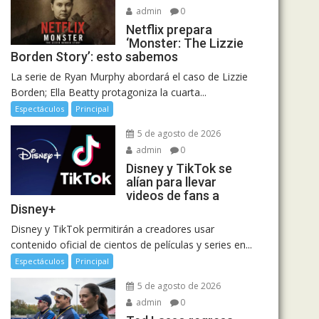
admin
0
Netflix prepara
‘Monster: The Lizzie
Borden Story’: esto sabemos
La serie de Ryan Murphy abordará el caso de Lizzie
Borden; Ella Beatty protagoniza la cuarta...
Espectáculos
Principal
5 de agosto de 2026
admin
0
Disney y TikTok se
alían para llevar
videos de fans a
Disney+
Disney y TikTok permitirán a creadores usar
contenido oficial de cientos de películas y series en...
Espectáculos
Principal
5 de agosto de 2026
admin
0