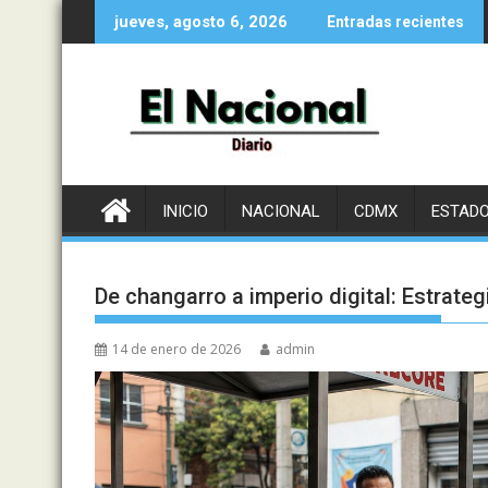
Saltar
jueves, agosto 6, 2026
Entradas recientes
al
contenido
INICIO
NACIONAL
CDMX
ESTAD
De changarro a imperio digital: Estrateg
14 de enero de 2026
admin