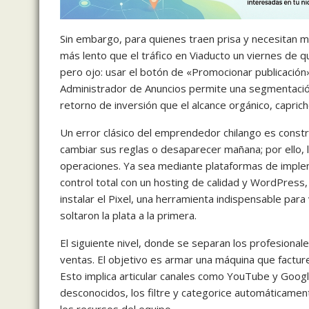
Sin embargo, para quienes traen prisa y necesitan mo
más lento que el tráfico en Viaducto un viernes de qu
pero ojo: usar el botón de «Promocionar publicación» 
Administrador de Anuncios permite una segmentación
retorno de inversión que el alcance orgánico, caprich
Un error clásico del emprendedor chilango es constr
cambiar sus reglas o desaparecer mañana; por ello, l
operaciones. Ya sea mediante plataformas de imple
control total con un hosting de calidad y WordPress,
instalar el Pixel, una herramienta indispensable par
soltaron la plata a la primera.
El siguiente nivel, donde se separan los profesiona
ventas. El objetivo es armar una máquina que facture
Esto implica articular canales como YouTube y Goog
desconocidos, los filtre y categorice automáticame
los recursos del equipo.