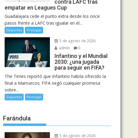
contra LAFC tras
en Leagues
empatar en Leagues Cup
Cup
Guadalajara cede el punto extra desde los once
pasos frente a LAFC tras igualar en el...
Deportes
Principal
5 de agosto de 2026
admin
0
Infantino y el Mundial
2030: ¿una jugada
para seguir en FIFA?
The Times reportó que Infantino habría ofrecido la
final a Marruecos; FIFA negó cualquier promesa
sobre...
Deportes
Principal
Farándula
5 de agosto de 2026