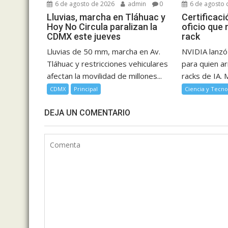
6 de agosto de 2026
admin
0
6 de agosto 
Lluvias, marcha en Tláhuac y
Certificaci
Hoy No Circula paralizan la
oficio que 
CDMX este jueves
rack
Lluvias de 50 mm, marcha en Av.
NVIDIA lanzó 
Tláhuac y restricciones vehiculares
para quien a
afectan la movilidad de millones...
racks de IA. M
CDMX
Principal
Ciencia y Tecno
DEJA UN COMENTARIO