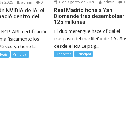
6 de agosto de 2026
admin
0
de 2026
admin
0
Real Madrid ficha a Yan
ón NVIDIA de IA: el
Diomande tras desembolsar
nació dentro del
125 millones
El club merengue hace oficial el
NCP-ARI, certificación
traspaso del marfileño de 19 años
rma físicamente los
desde el RB Leipzig...
éxico ya tiene la...
Deportes
Principal
logía
Principal