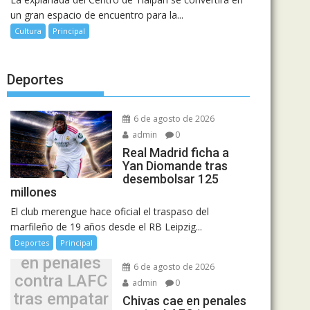
un gran espacio de encuentro para la...
Cultura
Principal
Deportes
6 de agosto de 2026
admin
0
Real Madrid ficha a
Yan Diomande tras
desembolsar 125
millones
El club merengue hace oficial el traspaso del
marfileño de 19 años desde el RB Leipzig...
Chivas cae
Deportes
Principal
en penales
6 de agosto de 2026
contra LAFC
admin
0
tras empatar
Chivas cae en penales