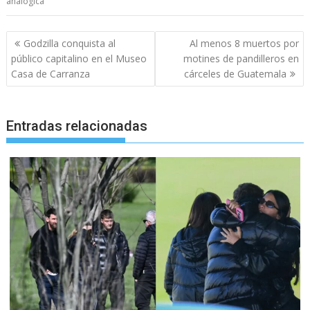
analógica
Navegación
Godzilla conquista al
Al menos 8 muertos por
de
público capitalino en el Museo
motines de pandilleros en
entradas
Casa de Carranza
cárceles de Guatemala
Entradas relacionadas