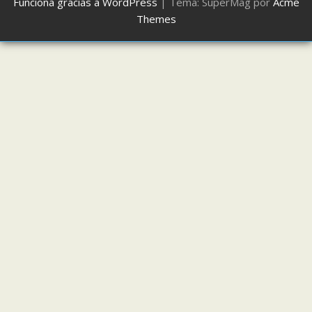
Funciona gracias a WordPress
|
Tema: SuperMag por
Acme
Themes