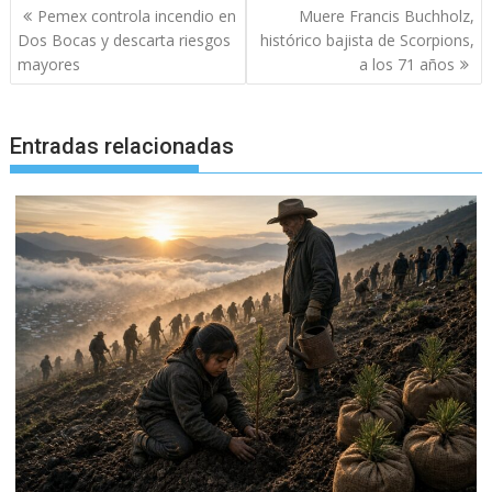
Navegación
Pemex controla incendio en
Muere Francis Buchholz,
de
Dos Bocas y descarta riesgos
histórico bajista de Scorpions,
entradas
mayores
a los 71 años
Entradas relacionadas