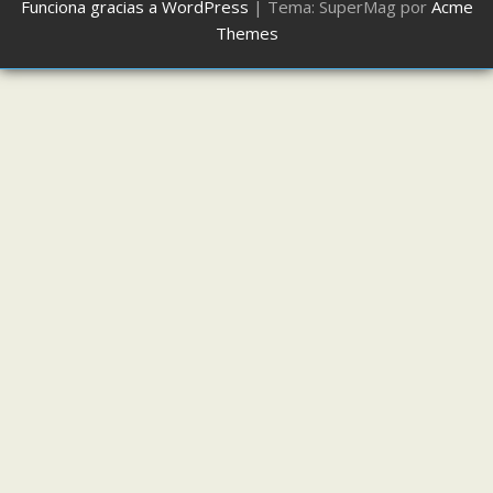
Funciona gracias a WordPress
|
Tema: SuperMag por
Acme
Themes