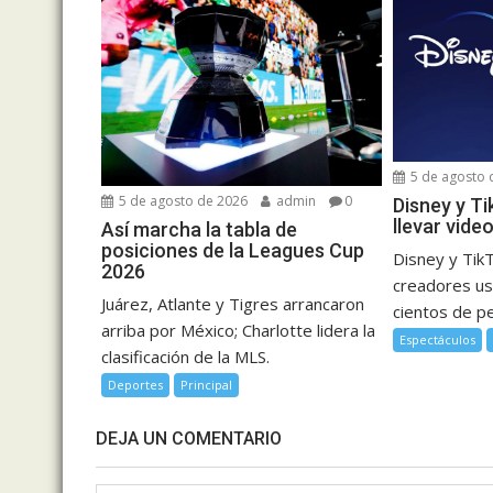
5 de agosto 
5 de agosto de 2026
admin
0
Disney y Ti
llevar vide
Así marcha la tabla de
posiciones de la Leagues Cup
Disney y Tik
2026
creadores usa
Juárez, Atlante y Tigres arrancaron
cientos de pel
arriba por México; Charlotte lidera la
Espectáculos
clasificación de la MLS.
Deportes
Principal
DEJA UN COMENTARIO