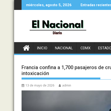
Saltar
miércoles, agosto 5, 2026
Entradas reciente
al
contenido
INICIO
NACIONAL
CDMX
ESTAD
Francia confina a 1,700 pasajeros de cr
intoxicación
13 de mayo de 2026
admin