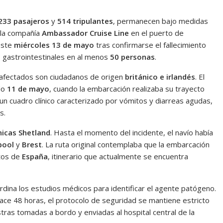
 233 pasajeros
y
514 tripulantes
, permanecen bajo medidas
 la compañía
Ambassador Cruise Line
en el puerto de
 este
miércoles 13 de mayo
tras confirmarse el fallecimiento
 gastrointestinales en al menos
50 personas
.
s afectados son ciudadanos de origen
británico e irlandés
. El
ado
11 de mayo
, cuando la embarcación realizaba su trayecto
un cuadro clínico caracterizado por vómitos y diarreas agudas,
s.
ánicas Shetland
. Hasta el momento del incidente, el navío había
pool
y
Brest
. La ruta original contemplaba que la embarcación
rtos de
España
, itinerario que actualmente se encuentra
dina los estudios médicos para identificar el agente patógeno.
e 48 horas, el protocolo de seguridad se mantiene estricto
tras tomadas a bordo y enviadas al hospital central de la