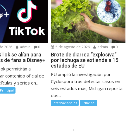
de 2026
admin
0
5 de agosto de 2026
admin
0
kTok se alían para
Brote de diarrea “explosiva”
os de fans a Disney+
por lechuga se extiende a 15
estados de EU
Tok permitirán a
EU amplió la investigación por
r contenido oficial de
Cyclospora tras detectar casos en
ículas y series en...
seis estados más; Michigan reporta
Principal
dos...
Internacionales
Principal