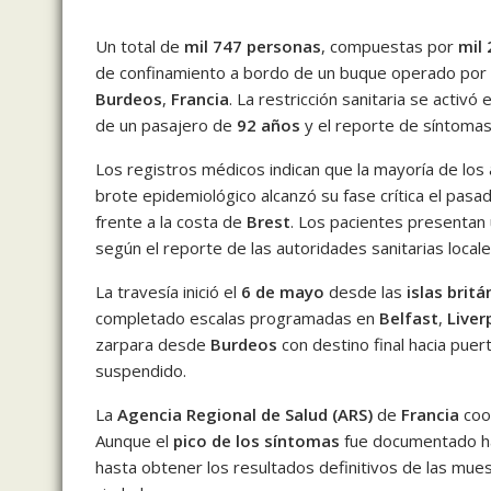
Un total de
mil 747 personas
, compuestas por
mil
de confinamiento a bordo de un buque operado por
Burdeos
,
Francia
. La restricción sanitaria se activó
de un pasajero de
92 años
y el reporte de síntomas
Los registros médicos indican que la mayoría de lo
brote epidemiológico alcanzó su fase crítica el pas
frente a la costa de
Brest
. Los pacientes presentan 
según el reporte de las autoridades sanitarias locale
La travesía inició el
6 de mayo
desde las
islas brit
completado escalas programadas en
Belfast
,
Liver
zarpara desde
Burdeos
con destino final hacia pue
suspendido.
La
Agencia Regional de Salud (ARS)
de
Francia
coor
Aunque el
pico de los síntomas
fue documentado hac
hasta obtener los resultados definitivos de las mues