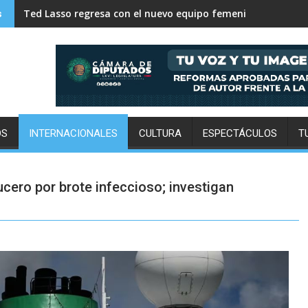
Así marcha la tabla de posiciones de la Leagues Cup 2026
s
OS
INTERNACIONALES
CULTURA
ESPECTÁCULOS
T
ucero por brote infeccioso; investigan