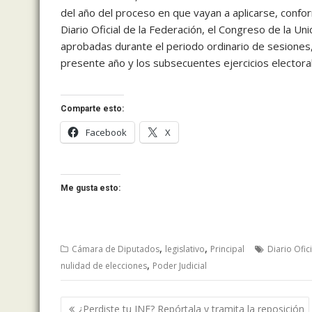
del año del proceso en que vayan a aplicarse, conform
Diario Oficial de la Federación, el Congreso de la Unió
aprobadas durante el periodo ordinario de sesiones, 
presente año y los subsecuentes ejercicios electora
Comparte esto:
Facebook
X
Me gusta esto:
,
,
Cámara de Diputados
legislativo
Principal
Diario Ofic
,
nulidad de elecciones
Poder Judicial
Navegación
¿Perdiste tu INE? Repórtala y tramita la reposición