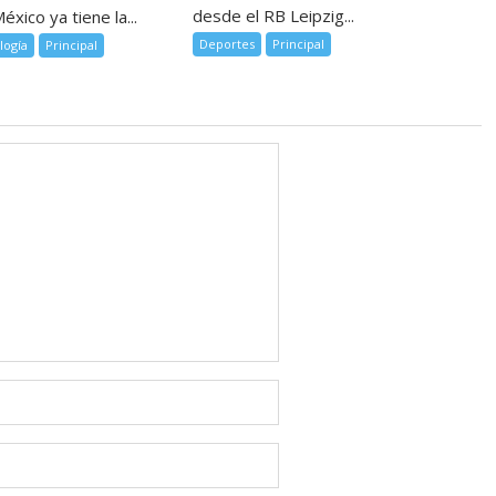
desde el RB Leipzig...
éxico ya tiene la...
Deportes
Principal
logía
Principal