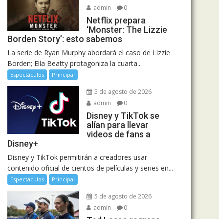
admin
0
Netflix prepara
‘Monster: The Lizzie
Borden Story’: esto sabemos
La serie de Ryan Murphy abordará el caso de Lizzie
Borden; Ella Beatty protagoniza la cuarta...
Espectáculos
Principal
5 de agosto de 2026
admin
0
Disney y TikTok se
alían para llevar
videos de fans a
Disney+
Disney y TikTok permitirán a creadores usar
contenido oficial de cientos de películas y series en...
Espectáculos
Principal
5 de agosto de 2026
admin
0