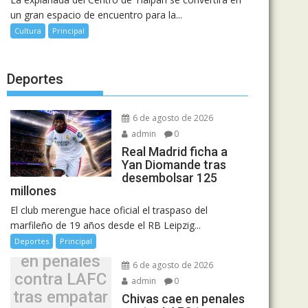
un gran espacio de encuentro para la...
Cultura
Principal
Deportes
6 de agosto de 2026
admin
0
Real Madrid ficha a
Yan Diomande tras
desembolsar 125
millones
El club merengue hace oficial el traspaso del
marfileño de 19 años desde el RB Leipzig...
Chivas cae
Deportes
Principal
en penales
6 de agosto de 2026
contra LAFC
admin
0
tras empatar
Chivas cae en penales