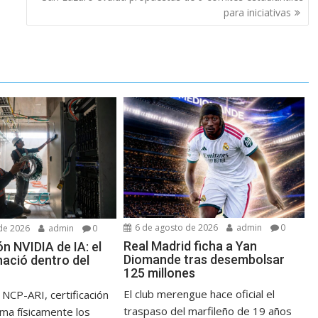
para iniciativas
6 de agosto de 2026
admin
0
de 2026
admin
0
Real Madrid ficha a Yan
ón NVIDIA de IA: el
Diomande tras desembolsar
nació dentro del
125 millones
El club merengue hace oficial el
NCP-ARI, certificación
traspaso del marfileño de 19 años
rma físicamente los