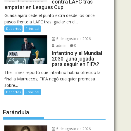
contra LAFC tras
en Leagues
empatar en Leagues Cup
Cup
Guadalajara cede el punto extra desde los once
pasos frente a LAFC tras igualar en el...
Deportes
Principal
5 de agosto de 2026
admin
0
Infantino y el Mundial
2030: ¿una jugada
para seguir en FIFA?
The Times reportó que Infantino habría ofrecido la
final a Marruecos; FIFA negó cualquier promesa
sobre...
Deportes
Principal
Farándula
5 de agosto de 2026