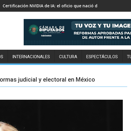
Tu próxima aventura todoterreno te espera en San Felipe
OS
INTERNACIONALES
CULTURA
ESPECTÁCULOS
T
formas judicial y electoral en México