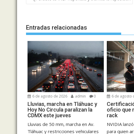
de
entradas
Entradas relacionadas
6 de agosto de 2026
admin
0
6 de agosto 
Lluvias, marcha en Tláhuac y
Certificaci
Hoy No Circula paralizan la
oficio que 
CDMX este jueves
rack
Lluvias de 50 mm, marcha en Av.
NVIDIA lanzó 
Tláhuac y restricciones vehiculares
para quien a