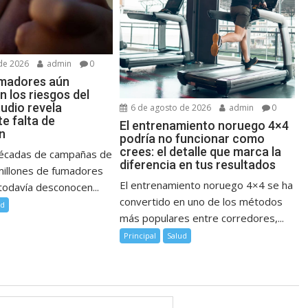
de 2026
admin
0
madores aún
 los riesgos del
udio revela
6 de agosto de 2026
admin
0
e falta de
El entrenamiento noruego 4×4
n
podría no funcionar como
crees: el detalle que marca la
décadas de campañas de
diferencia en tus resultados
millones de fumadores
El entrenamiento noruego 4×4 se ha
todavía desconocen...
convertido en uno de los métodos
ud
más populares entre corredores,...
Principal
Salud