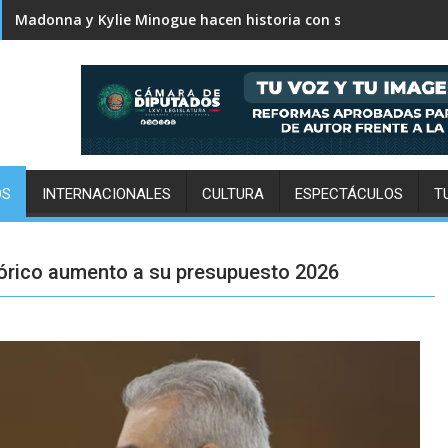
Karol G revela el tracklist de No me arrepiento de sentir tan
OS
INTERNACIONALES
CULTURA
ESPECTÁCULOS
T
órico aumento a su presupuesto 2026