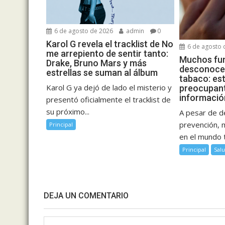
6 de agosto de 2026
admin
0
Karol G revela el tracklist de No
6 de agosto 
me arrepiento de sentir tanto:
Muchos fu
Drake, Bruno Mars y más
desconocen
estrellas se suman al álbum
tabaco: est
Karol G ya dejó de lado el misterio y
preocupant
informació
presentó oficialmente el tracklist de
su próximo...
A pesar de 
prevención, 
Principal
en el mundo 
Principal
Sal
DEJA UN COMENTARIO