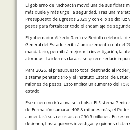
El gobierno de Michoacán movió una de sus fichas 
más duele y más urge, la seguridad. Tras una marató
Presupuesto de Egresos 2026 y con ello se dio luz 
pesos para fortalecer todo el andamiaje de seguridad
El gobernador Alfredo Ramírez Bedolla celebró la deci
General del Estado recibirá un incremento real del 
mandatario, permitirá mejorar la investigación, la at
atorados. La idea es clara: si se quiere reducir impu
Para 2026, el presupuesto total destinado al Poder Jud
sistema penitenciario y el Instituto Estatal de Est
millones de pesos. Esto implica un aumento del 15% 
estado.
Ese dinero no irá a una sola bolsa. El Sistema Penitenc
de Formación sumarán 408.8 millones más, el Poder Ju
aumentará sus recursos en 256.5 millones. En resume
detienen, hasta quienes investigan y quienes dictan 