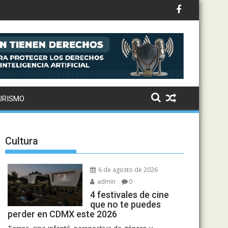
to: Drake, Bruno Mars y más estrellas se suman al álbum
URISMO
Cultura
6 de agosto de 2026
admin
0
4 festivales de cine
que no te puedes
perder en CDMX este 2026