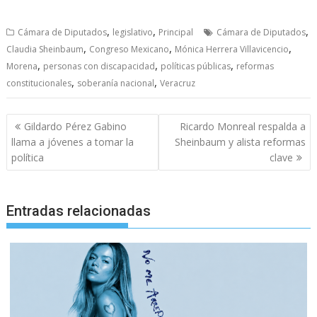
,
,
,
Cámara de Diputados
legislativo
Principal
Cámara de Diputados
,
,
,
Claudia Sheinbaum
Congreso Mexicano
Mónica Herrera Villavicencio
,
,
,
Morena
personas con discapacidad
políticas públicas
reformas
,
,
constitucionales
soberanía nacional
Veracruz
Navegación
Gildardo Pérez Gabino
Ricardo Monreal respalda a
de
llama a jóvenes a tomar la
Sheinbaum y alista reformas
entradas
política
clave
Entradas relacionadas