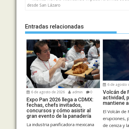
de
desde San Lázaro
entradas
Entradas relacionadas
6 de agosto 
Volcán de 
6 de agosto de 2026
admin
0
actividad,
Expo Pan 2026 llega a CDMX:
mantiene a
fechas, chefs invitados,
concursos y cómo asistir al
El Volcán de
gran evento de la panadería
erupciones, p
La industria panificadora mexicana
de ceniza y la