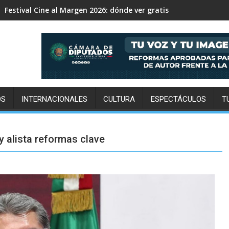
Expo Pan 2026 llega a CDMX: fechas, chefs invitados, concurso
OS
INTERNACIONALES
CULTURA
ESPECTÁCULOS
T
 alista reformas clave