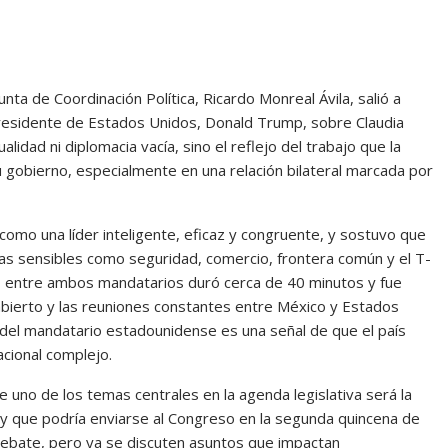
ta de Coordinación Política, Ricardo Monreal Ávila, salió a
presidente de Estados Unidos, Donald Trump, sobre Claudia
alidad ni diplomacia vacía, sino el reflejo del trabajo que la
u gobierno, especialmente en una relación bilateral marcada por
 como una líder inteligente, eficaz y congruente, y sostuvo que
as sensibles como seguridad, comercio, frontera común y el T-
 entre ambos mandatarios duró cerca de 40 minutos y fue
abierto y las reuniones constantes entre México y Estados
o del mandatario estadounidense es una señal de que el país
acional complejo.
e uno de los temas centrales en la agenda legislativa será la
a y que podría enviarse al Congreso en la segunda quincena de
l debate, pero ya se discuten asuntos que impactan