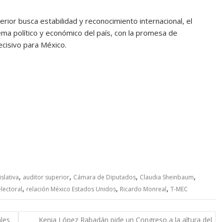
terior busca estabilidad y reconocimiento internacional, el
ema político y económico del país, con la promesa de
cisivo para México.
,
,
,
,
slativa
auditor superior
Cámara de Diputados
Claudia Sheinbaum
,
,
,
lectoral
relación México Estados Unidos
Ricardo Monreal
T-MEC
ales
Kenia López Rabadán pide un Congreso a la altura del