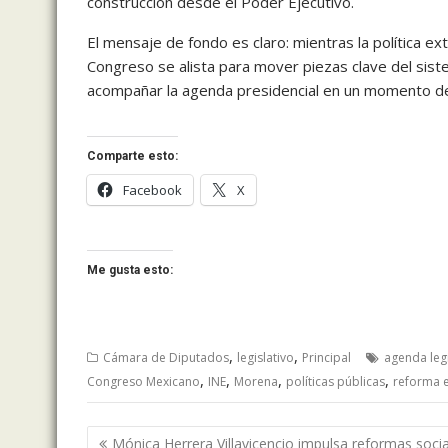
construcción desde el Poder Ejecutivo.
El mensaje de fondo es claro: mientras la política ex
Congreso se alista para mover piezas clave del sist
acompañar la agenda presidencial en un momento de
Comparte esto:
Facebook
X
Me gusta esto:
,
,
Cámara de Diputados
legislativo
Principal
agenda legi
,
,
,
,
Congreso Mexicano
INE
Morena
políticas públicas
reforma e
Navegación
Mónica Herrera Villavicencio impulsa reformas soci