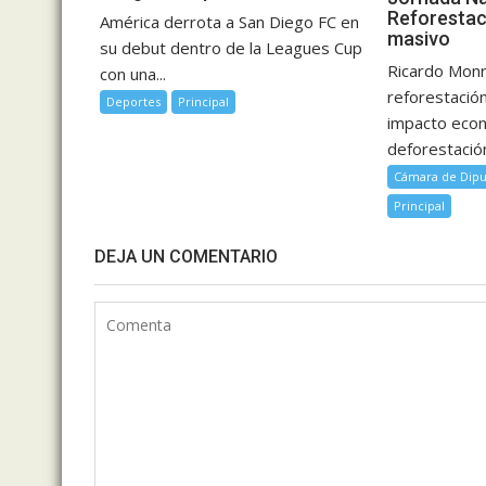
Reforestac
América derrota a San Diego FC en
masivo
su debut dentro de la Leagues Cup
Ricardo Monr
con una...
reforestación
Deportes
Principal
impacto econ
deforestación
Cámara de Dipu
Principal
DEJA UN COMENTARIO