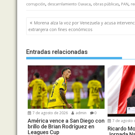
,
,
,
,
corrupción
descarrilamiento Oaxaca
obras públicas
PAN
re
Navegación
Morena alza la voz por Venezuela y acusa intervenc
de
extranjera con fines económicos
entradas
Entradas relacionadas
7 de agosto de 2026
admin
0
América vence a San Diego con
7 de agosto 
brillo de Brian Rodríguez en
Ricardo Mo
Leagues Cup
Jornada Na