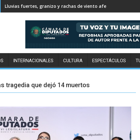
Somos México apuesta por crecer en la capital y alcanzar el 
OS
INTERNACIONALES
CULTURA
ESPECTÁCULOS
T
ras tragedia que dejó 14 muertos