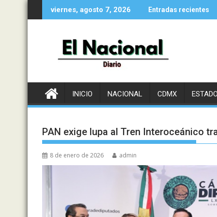
Saltar
viernes, agosto 7, 2026
Entradas recientes
al
contenido
INICIO
NACIONAL
CDMX
ESTAD
PAN exige lupa al Tren Interoceánico t
8 de enero de 2026
admin