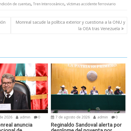
,
,
ndición de cuentas
Tren Interoceánico
víctimas accidente ferroviario
ión
Monreal sacude la política exterior y cuestiona a la ONU y
la OEA tras Venezuela
de 2026
admin
0
7 de agosto de 2026
admin
0
nreal anuncia
Reginaldo Sandoval alerta por
cional de
desplome del noventa por