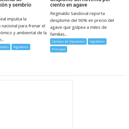
ión y sembrío
ciento en agave
Reginaldo Sandoval reporta
eal impulsa la
desplome del 90% en precio del
 nacional para frenar el
agave que golpea a miles de
ómico y ambiental de la
familias...
...
Cámara de Diputados
legislativo
tados
legislativo
Principal