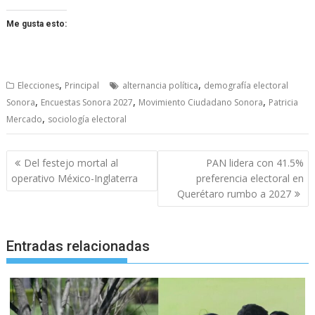
Me gusta esto:
,
,
Elecciones
Principal
alternancia política
demografía electoral
,
,
,
Sonora
Encuestas Sonora 2027
Movimiento Ciudadano Sonora
Patricia
,
Mercado
sociología electoral
Navegación
Del festejo mortal al
PAN lidera con 41.5%
de
operativo México-Inglaterra
preferencia electoral en
entradas
Querétaro rumbo a 2027
Entradas relacionadas