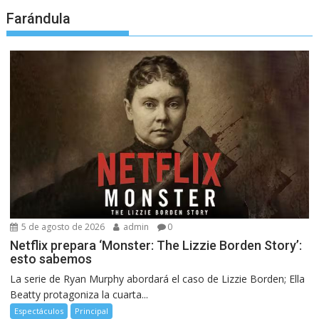
Farándula
5 de agosto de 2026
admin
0
Netflix prepara ‘Monster: The Lizzie Borden Story’:
esto sabemos
La serie de Ryan Murphy abordará el caso de Lizzie Borden; Ella
Beatty protagoniza la cuarta...
Espectáculos
Principal