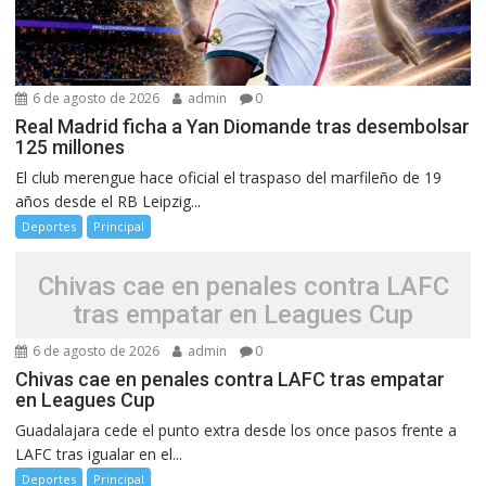
6 de agosto de 2026
admin
0
Real Madrid ficha a Yan Diomande tras desembolsar
125 millones
El club merengue hace oficial el traspaso del marfileño de 19
años desde el RB Leipzig...
Deportes
Principal
Chivas cae en penales contra LAFC
tras empatar en Leagues Cup
6 de agosto de 2026
admin
0
Chivas cae en penales contra LAFC tras empatar
en Leagues Cup
Guadalajara cede el punto extra desde los once pasos frente a
LAFC tras igualar en el...
Deportes
Principal