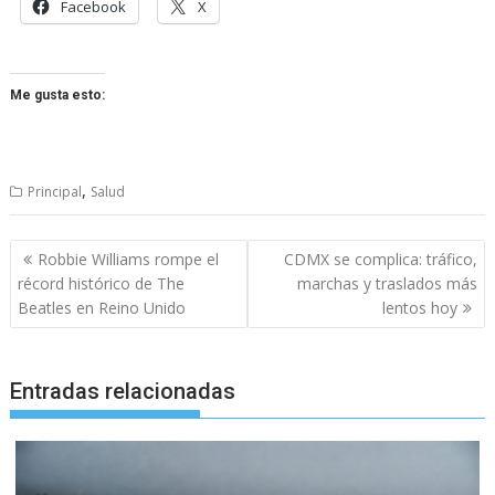
Facebook
X
Me gusta esto:
,
Principal
Salud
Navegación
Robbie Williams rompe el
CDMX se complica: tráfico,
de
récord histórico de The
marchas y traslados más
entradas
Beatles en Reino Unido
lentos hoy
Entradas relacionadas