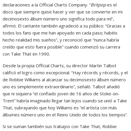
declaraciones a la Official Charts Company. “
Britpop
es el
disco que siempre quise hacer y ver que se convierte en mi
decimosexto álbum número uno significa todo para mí”,
afirmó. El cantante también agradeció a su público: “Gracias a
todos los fans que me han apoyado en cada paso; habéis
hecho realidad mis sueños”, y reconoció que “nunca habría
creído que esto fuera posible” cuando comenzó su carrera
con Take That en 1990.
Desde la propia Official Charts, su director Martin Talbot
calificó el logro como excepcional. “Hay récords y récords, y el
de Robbie Williams al alcanzar su decimosexto álbum número
uno es simplemente extraordinario”, señaló. Talbot añadió
que ni siquiera “el confiado joven de 16 años de Stoke-on-
Trent” habría imaginado llegar tan lejos cuando se unió a Take
That, subrayando que hoy Williams es “el artista con más
álbumes número uno en el Reino Unido de todos los tiempos”.
Si se suman también sus trabajos con Take That, Robbie