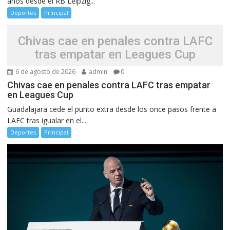
años desde el RB Leipzig...
Deportes
Principal
Chivas cae en penales contra LAFC
tras empatar en Leagues Cup
6 de agosto de 2026
admin
0
Chivas cae en penales contra LAFC tras empatar
en Leagues Cup
Guadalajara cede el punto extra desde los once pasos frente a
LAFC tras igualar en el...
Deportes
Principal