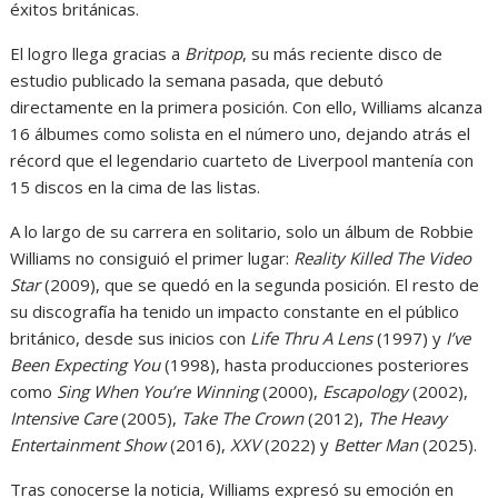
éxitos británicas.
El logro llega gracias a
Britpop
, su más reciente disco de
estudio publicado la semana pasada, que debutó
directamente en la primera posición. Con ello, Williams alcanza
16 álbumes como solista en el número uno, dejando atrás el
récord que el legendario cuarteto de Liverpool mantenía con
15 discos en la cima de las listas.
A lo largo de su carrera en solitario, solo un álbum de Robbie
Williams no consiguió el primer lugar:
Reality Killed The Video
Star
(2009), que se quedó en la segunda posición. El resto de
su discografía ha tenido un impacto constante en el público
británico, desde sus inicios con
Life Thru A Lens
(1997) y
I’ve
Been Expecting You
(1998), hasta producciones posteriores
como
Sing When You’re Winning
(2000),
Escapology
(2002),
Intensive Care
(2005),
Take The Crown
(2012),
The Heavy
Entertainment Show
(2016),
XXV
(2022) y
Better Man
(2025).
Tras conocerse la noticia, Williams expresó su emoción en