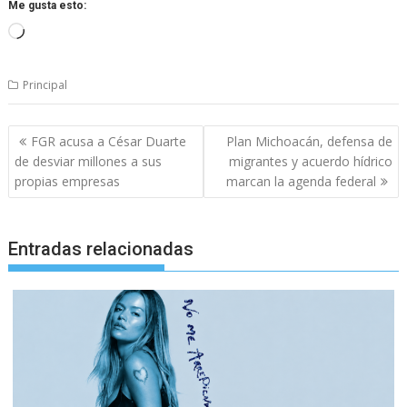
Me gusta esto:
Cargando...
Principal
Navegación
FGR acusa a César Duarte
Plan Michoacán, defensa de
de
de desviar millones a sus
migrantes y acuerdo hídrico
entradas
propias empresas
marcan la agenda federal
Entradas relacionadas