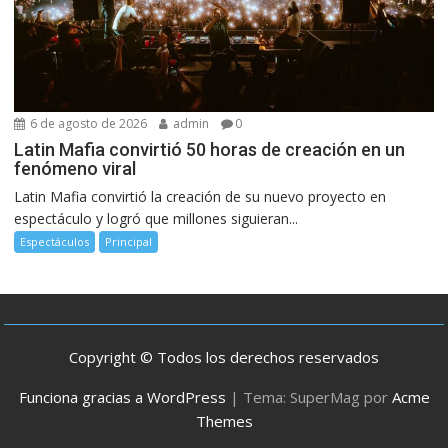
6 de agosto de 2026
admin
0
Latin Mafia convirtió 50 horas de creación en un
fenómeno viral
Latin Mafia convirtió la creación de su nuevo proyecto en
espectáculo y logró que millones siguieran...
Espectáculos
Principal
Copyright © Todos los derechos reservados
Funciona gracias a WordPress
|
Tema: SuperMag por
Acme
Themes