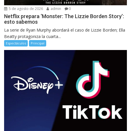
5 de agosto de 2026
admin
0
Netflix prepara ‘Monster: The Lizzie Borden Story’:
esto sabemos
La serie de Ryan Murphy abordará el caso de Lizzie Borden; Ella
Beatty protagoniza la cuarta...
Espectáculos
Principal