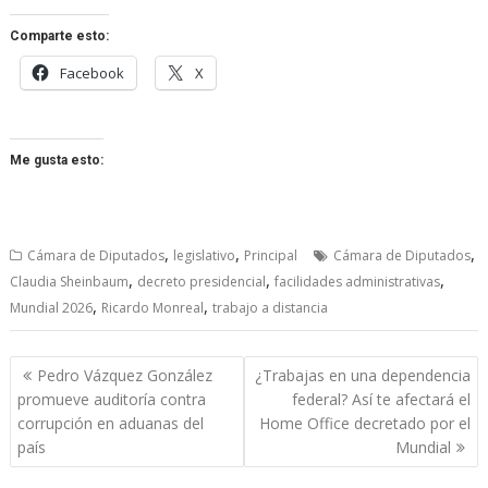
Comparte esto:
Facebook
X
Me gusta esto:
,
,
,
Cámara de Diputados
legislativo
Principal
Cámara de Diputados
,
,
,
Claudia Sheinbaum
decreto presidencial
facilidades administrativas
,
,
Mundial 2026
Ricardo Monreal
trabajo a distancia
Navegación
Pedro Vázquez González
¿Trabajas en una dependencia
de
promueve auditoría contra
federal? Así te afectará el
entradas
corrupción en aduanas del
Home Office decretado por el
país
Mundial