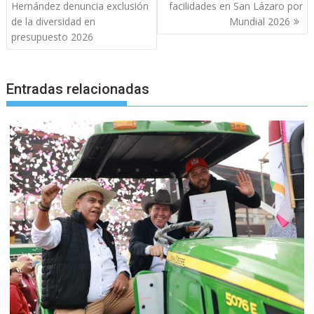
de
Hernández denuncia exclusión
facilidades en San Lázaro por
entradas
de la diversidad en
Mundial 2026
presupuesto 2026
Entradas relacionadas