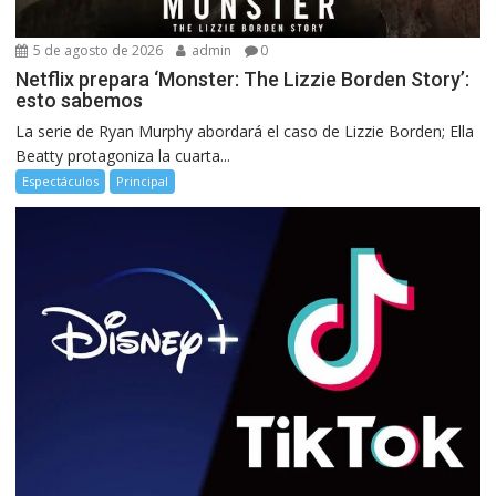
5 de agosto de 2026
admin
0
Netflix prepara ‘Monster: The Lizzie Borden Story’:
esto sabemos
La serie de Ryan Murphy abordará el caso de Lizzie Borden; Ella
Beatty protagoniza la cuarta...
Espectáculos
Principal