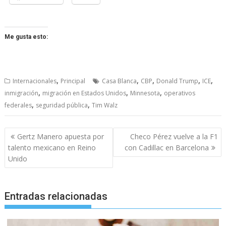
Me gusta esto:
,
,
,
,
,
Internacionales
Principal
Casa Blanca
CBP
Donald Trump
ICE
,
,
,
inmigración
migración en Estados Unidos
Minnesota
operativos
,
,
federales
seguridad pública
Tim Walz
Navegación
Gertz Manero apuesta por
Checo Pérez vuelve a la F1
de
talento mexicano en Reino
con Cadillac en Barcelona
entradas
Unido
Entradas relacionadas