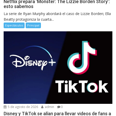
Netflix prepara ‘Monster: The Lizzie Borden Story’:
esto sabemos
La serie de Ryan Murphy abordará el caso de Lizzie Borden; Ella
Beatty protagoniza la cuarta...
Espectáculos
Principal
5 de agosto de 2026
admin
0
Disney y TikTok se alían para llevar videos de fans a