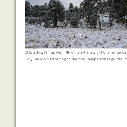
,
,
,
Estados
Principales
clima extremo
CNPC
emergencia 
,
,
,
Civil
Servicio Meteorológico Nacional
temperaturas gélidas
t