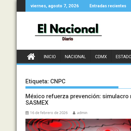
Saltar
viernes, agosto 7, 2026
Entradas recientes
al
contenido
INICIO
NACIONAL
CDMX
ESTAD
Etiqueta:
CNPC
México refuerza prevención: simulacro 
SASMEX
16 de febrero de 2026
admin