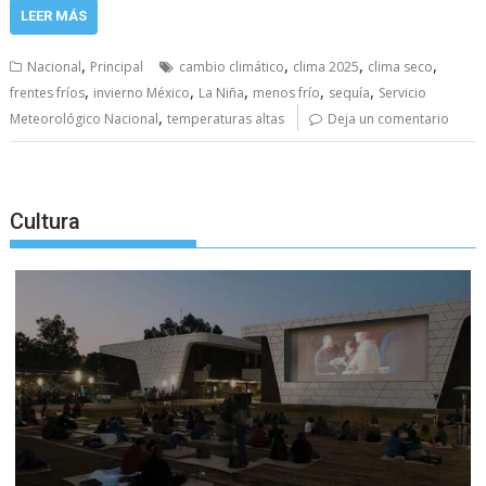
LEER MÁS
,
,
,
,
Nacional
Principal
cambio climático
clima 2025
clima seco
,
,
,
,
,
frentes fríos
invierno México
La Niña
menos frío
sequía
Servicio
,
Meteorológico Nacional
temperaturas altas
Deja un comentario
Cultura