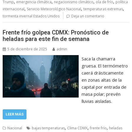
,
,
,
,
Trump
emergencia climática
negacionismo climático
ola de frío
política
,
,
,
internacional
Servicio Meteorológico Nacional
temperaturas extremas
tormenta invernal Estados Unidos
Deja un comentario
Frente frío golpea CDMX: Pronóstico de
heladas para este fin de semana
5 de diciembre de 2025
admin
Saca la chamarra
gruesa. El termómetro
caerá drásticamente
en zonas altas de la
capital por entrada de
masa polar; prevén
lluvias aisladas.
LEER MÁS
,
,
,
Nacional
bajas temperaturas
Clima CDMX
frente frío
heladas