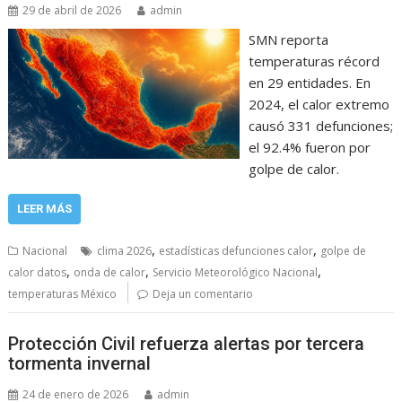
29 de abril de 2026
admin
SMN reporta
temperaturas récord
en 29 entidades. En
2024, el calor extremo
causó 331 defunciones;
el 92.4% fueron por
golpe de calor.
LEER MÁS
,
,
Nacional
clima 2026
estadísticas defunciones calor
golpe de
,
,
,
calor datos
onda de calor
Servicio Meteorológico Nacional
temperaturas México
Deja un comentario
Protección Civil refuerza alertas por tercera
tormenta invernal
24 de enero de 2026
admin