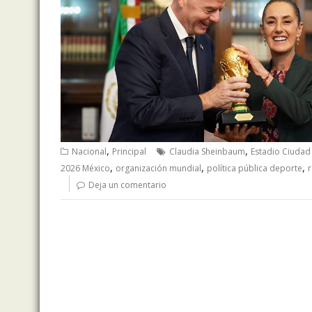
,
,
Nacional
Principal
Claudia Sheinbaum
Estadio Ciudad
,
,
,
2026 México
organización mundial
política pública deporte
r
Deja un comentario