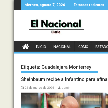
Saltar
viernes, agosto 7, 2026
Entradas recientes
al
contenido
INICIO
NACIONAL
CDMX
ESTAD
Etiqueta:
Guadalajara Monterrey
Sheinbaum recibe a Infantino para afina
26 de marzo de 2026
admin