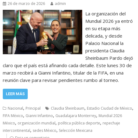
26 de marzo de 2026
admin
La organización del
Mundial 2026 ya entró
en su etapa más
delicada, y desde
Palacio Nacional la
presidenta Claudia
Sheinbaum Pardo dejó
claro que el país está afinando cada detalle. Este lunes 30 de
marzo recibirá a Gianni Infantino, titular de la FIFA, en una
reunión clave para revisar pendientes rumbo al torneo.
LEER MÁS
,
,
,
Nacional
Principal
Claudia Sheinbaum
Estadio Ciudad de México
,
,
,
FIFA México
Gianni Infantino
Guadalajara Monterrey
Mundial 2026
,
,
,
México
organización mundial
política pública deporte
repechaje
,
,
intercontinental
sedes México
Selección Mexicana
Deja un comentario