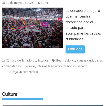
30 de mayo de 2026
admin
La senadora aseguró
que mantendrá
recorridos por el
estado para
acompañar las causas
ciudadanas.
LEER MÁS
,
,
,
Cámara de Senadores
Estados
Beatriz Mojica
causas ciudadanas
,
,
,
,
comunidades
Guerrero
informe legislativo
regiones
Senado
Deja un comentario
Cultura