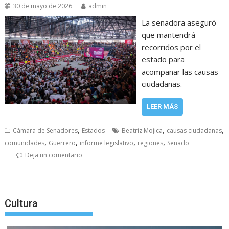
30 de mayo de 2026
admin
La senadora aseguró
que mantendrá
recorridos por el
estado para
acompañar las causas
ciudadanas.
LEER MÁS
,
,
,
Cámara de Senadores
Estados
Beatriz Mojica
causas ciudadanas
,
,
,
,
comunidades
Guerrero
informe legislativo
regiones
Senado
Deja un comentario
Cultura