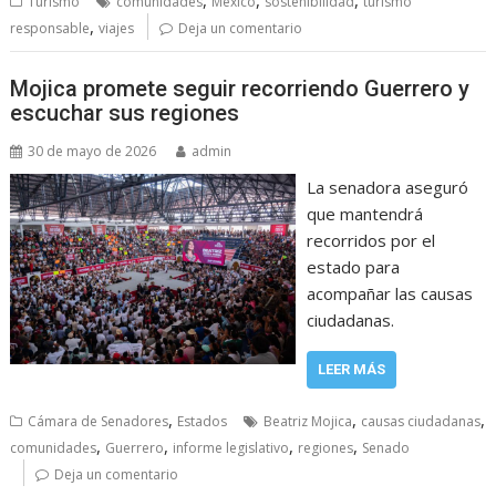
Turismo
comunidades
México
sostenibilidad
turismo
,
responsable
viajes
Deja un comentario
Mojica promete seguir recorriendo Guerrero y
escuchar sus regiones
30 de mayo de 2026
admin
La senadora aseguró
que mantendrá
recorridos por el
estado para
acompañar las causas
ciudadanas.
LEER MÁS
,
,
,
Cámara de Senadores
Estados
Beatriz Mojica
causas ciudadanas
,
,
,
,
comunidades
Guerrero
informe legislativo
regiones
Senado
Deja un comentario