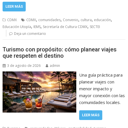
LEER MÁS
,
,
,
,
,
CDMX
CDMX
comunidades
Convenio
cultura
educación
,
,
,
Educación Utopía
IEMS
Secretaría de Cultura CDMX
SECTEI
Deja un comentario
Turismo con propósito: cómo planear viajes
que respeten el destino
3 de agosto de 2026
admin
Una guía práctica para
planear viajes con
menor impacto y
mayor conexión con las
comunidades locales.
LEER MÁS
,
,
,