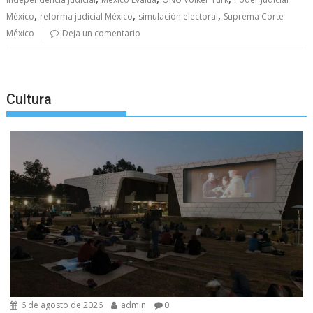
,
,
,
México
reforma judicial México
simulación electoral
Suprema Corte
México
Deja un comentario
Cultura
6 de agosto de 2026
admin
0