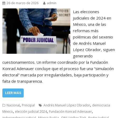
26 de marzo de 2026
admin
Las elecciones
judiciales de 2024 en
México, una de las
reformas más
polémicas del sexenio
de Andrés Manuel
López Obrador, siguen
generando
cuestionamientos. Un informe coordinado por la Fundación
Konrad Adenauer concluye que el proceso fue una “simulación
electoral” marcada por irregularidades, baja participación y
falta de transparencia.
LEER MÁS
,
,
Nacional
Principal
Andrés Manuel López Obrador
democracia
,
,
,
México
elección judicial 2024
Fundación Konrad Adenauer
,
,
,
independencia judicial
México Evalúa
ONU Volker Türk
Poder Judicial