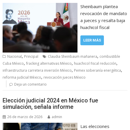
Sheinbaum plantea
revocación de mandato
a jueces y resalta baja
huachicol fiscal
LEER MÁS
,
,
Nacional
Principal
Claudia Sheinbaum mañanera
combustible
,
,
,
Cuba México
fracking alternativas México
huachicol fiscal reducción
,
,
infraestructura carretera inversión México
Pemex soberanía energética
,
reforma judicial México
revocación jueces México
Deja un comentario
Elección judicial 2024 en México fue
simulación, señala informe
26 de marzo de 2026
admin
Las elecciones