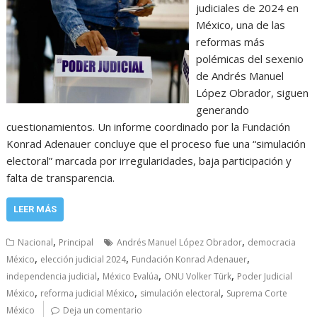
judiciales de 2024 en
México, una de las
reformas más
polémicas del sexenio
de Andrés Manuel
López Obrador, siguen
generando
cuestionamientos. Un informe coordinado por la Fundación
Konrad Adenauer concluye que el proceso fue una “simulación
electoral” marcada por irregularidades, baja participación y
falta de transparencia.
LEER MÁS
,
,
Nacional
Principal
Andrés Manuel López Obrador
democracia
,
,
,
México
elección judicial 2024
Fundación Konrad Adenauer
,
,
,
independencia judicial
México Evalúa
ONU Volker Türk
Poder Judicial
,
,
,
México
reforma judicial México
simulación electoral
Suprema Corte
México
Deja un comentario