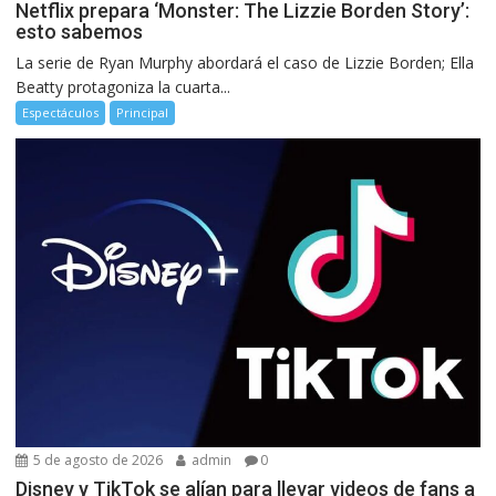
Netflix prepara ‘Monster: The Lizzie Borden Story’:
esto sabemos
La serie de Ryan Murphy abordará el caso de Lizzie Borden; Ella
Beatty protagoniza la cuarta...
Espectáculos
Principal
5 de agosto de 2026
admin
0
Disney y TikTok se alían para llevar videos de fans a