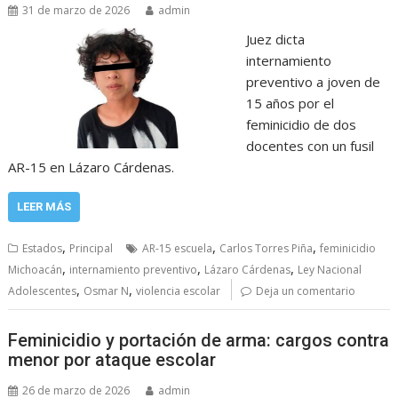
31 de marzo de 2026
admin
Juez dicta
internamiento
preventivo a joven de
15 años por el
feminicidio de dos
docentes con un fusil
AR-15 en Lázaro Cárdenas.
LEER MÁS
,
,
,
Estados
Principal
AR-15 escuela
Carlos Torres Piña
feminicidio
,
,
,
Michoacán
internamiento preventivo
Lázaro Cárdenas
Ley Nacional
,
,
Adolescentes
Osmar N
violencia escolar
Deja un comentario
Feminicidio y portación de arma: cargos contra
menor por ataque escolar
26 de marzo de 2026
admin