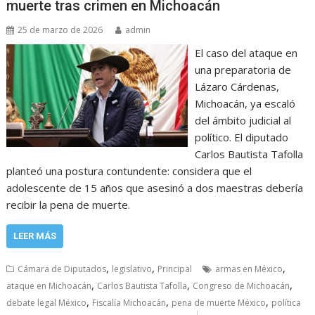
muerte tras crimen en Michoacán
25 de marzo de 2026
admin
El caso del ataque en
una preparatoria de
Lázaro Cárdenas,
Michoacán, ya escaló
del ámbito judicial al
político. El diputado
Carlos Bautista Tafolla
planteó una postura contundente: considera que el
adolescente de 15 años que asesinó a dos maestras debería
recibir la pena de muerte.
LEER MÁS
,
,
,
Cámara de Diputados
legislativo
Principal
armas en México
,
,
,
ataque en Michoacán
Carlos Bautista Tafolla
Congreso de Michoacán
,
,
,
debate legal México
Fiscalía Michoacán
pena de muerte México
política