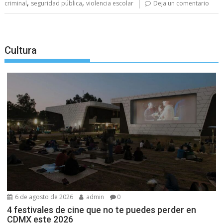
,
,
criminal
seguridad pública
violencia escolar
Deja un comentario
Cultura
6 de agosto de 2026
admin
0
4 festivales de cine que no te puedes perder en
CDMX este 2026