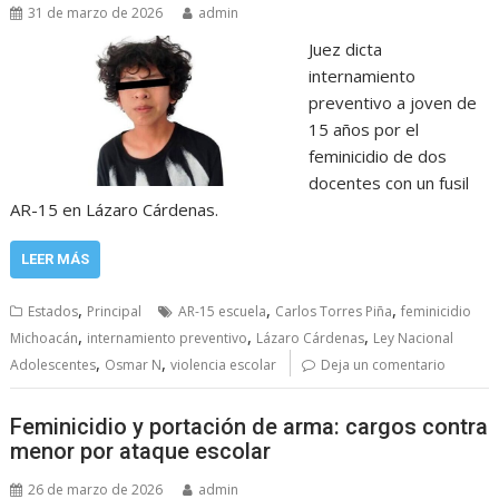
31 de marzo de 2026
admin
Juez dicta
internamiento
preventivo a joven de
15 años por el
feminicidio de dos
docentes con un fusil
AR-15 en Lázaro Cárdenas.
LEER MÁS
,
,
,
Estados
Principal
AR-15 escuela
Carlos Torres Piña
feminicidio
,
,
,
Michoacán
internamiento preventivo
Lázaro Cárdenas
Ley Nacional
,
,
Adolescentes
Osmar N
violencia escolar
Deja un comentario
Feminicidio y portación de arma: cargos contra
menor por ataque escolar
26 de marzo de 2026
admin