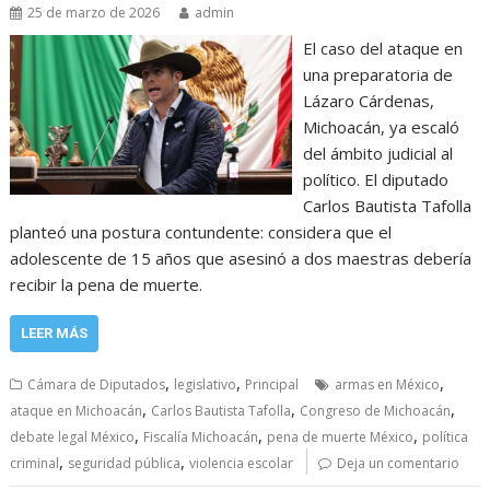
25 de marzo de 2026
admin
El caso del ataque en
una preparatoria de
Lázaro Cárdenas,
Michoacán, ya escaló
del ámbito judicial al
político. El diputado
Carlos Bautista Tafolla
planteó una postura contundente: considera que el
adolescente de 15 años que asesinó a dos maestras debería
recibir la pena de muerte.
LEER MÁS
,
,
,
Cámara de Diputados
legislativo
Principal
armas en México
,
,
,
ataque en Michoacán
Carlos Bautista Tafolla
Congreso de Michoacán
,
,
,
debate legal México
Fiscalía Michoacán
pena de muerte México
política
,
,
criminal
seguridad pública
violencia escolar
Deja un comentario