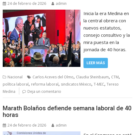
24 de febrero de 2026
admin
Inicia la era Medina en
la central obrera con
nuevos estatutos,
consejo consultivo y la
mira puesta en la
jornada de 40 horas.
LEER MÁS
,
,
,
Nacional
Carlos Aceves del Olmo
Claudia Sheinbaum
CTM
,
,
,
,
política laboral
reforma laboral
sindicatos México
T-MEC
Tereso
Medina
Deja un comentario
Marath Bolaños defiende semana laboral de 40
horas
24 de febrero de 2026
admin
En el Congreso se está