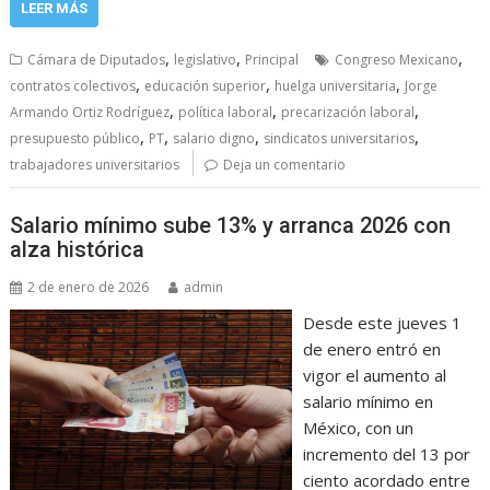
LEER MÁS
,
,
,
Cámara de Diputados
legislativo
Principal
Congreso Mexicano
,
,
,
contratos colectivos
educación superior
huelga universitaria
Jorge
,
,
,
Armando Ortiz Rodríguez
política laboral
precarización laboral
,
,
,
,
presupuesto público
PT
salario digno
sindicatos universitarios
trabajadores universitarios
Deja un comentario
Salario mínimo sube 13% y arranca 2026 con
alza histórica
2 de enero de 2026
admin
Desde este jueves 1
de enero entró en
vigor el aumento al
salario mínimo en
México, con un
incremento del 13 por
ciento acordado entre