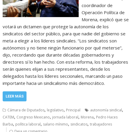
coordinador de
Operación Política de
Morena, explicó que se
votará un dictamen que protege la autonomía de los
sindicatos del sector público, para que nadie del gobierno se
meta a elegir a los líderes sindicales. “Los sindicatos son
autónomos y no tiene ningún funcionario por qué meterse”,
dijo, recordando que durante décadas gobernadores y
directores sí lo han hecho. Con esta reforma, los trabajadores
serán quienes elijan a sus representantes, desde los
delegados hasta los líderes seccionales, marcando un paso
importante hacia un sindicalismo más democrático.
LEER MÁS
,
,
,
Cámara de Diputados
legislativo
Principal
autonomía sindical
,
,
,
,
CATEM
Congreso Mexicano
jornada laboral
Morena
Pedro Haces
,
,
,
,
Barba
política laboral
salario mínimo
sindicatos
trabajadores
Deja un comentario