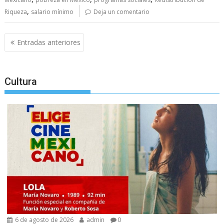
,
Riqueza
salario mínimo
Deja un comentario
Navegación
Entradas anteriores
de
entradas
Cultura
6 de agosto de 2026
admin
0