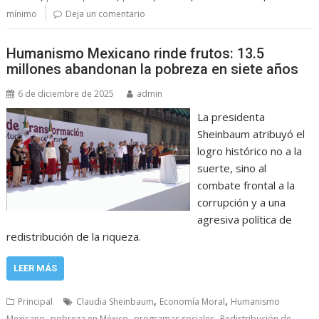
mínimo
Deja un comentario
Humanismo Mexicano rinde frutos: 13.5
millones abandonan la pobreza en siete años
6 de diciembre de 2025
admin
La presidenta
Sheinbaum atribuyó el
logro histórico no a la
suerte, sino al
combate frontal a la
corrupción y a una
agresiva política de
redistribución de la riqueza.
LEER MÁS
,
,
Principal
Claudia Sheinbaum
Economía Moral
Humanismo
,
,
,
Mexicano
pobreza en México
programas sociales
Redistribución de