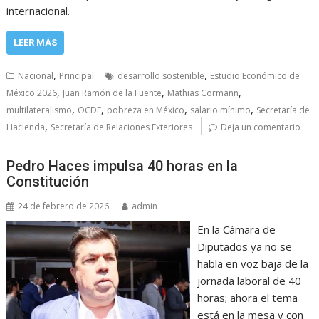
internacional.
LEER MÁS
,
,
Nacional
Principal
desarrollo sostenible
Estudio Económico de
,
,
,
México 2026
Juan Ramón de la Fuente
Mathias Cormann
,
,
,
,
multilateralismo
OCDE
pobreza en México
salario mínimo
Secretaría de
,
Hacienda
Secretaría de Relaciones Exteriores
Deja un comentario
Pedro Haces impulsa 40 horas en la
Constitución
24 de febrero de 2026
admin
En la Cámara de
Diputados ya no se
habla en voz baja de la
jornada laboral de 40
horas; ahora el tema
está en la mesa y con