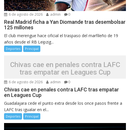
6 de agosto de 2026
admin
0
Real Madrid ficha a Yan Diomande tras desembolsar
125 millones
El club merengue hace oficial el traspaso del marfileño de 19
años desde el RB Leipzig...
Deportes
Principal
Chivas cae en penales contra LAFC
tras empatar en Leagues Cup
6 de agosto de 2026
admin
0
Chivas cae en penales contra LAFC tras empatar
en Leagues Cup
Guadalajara cede el punto extra desde los once pasos frente a
LAFC tras igualar en el...
Deportes
Principal