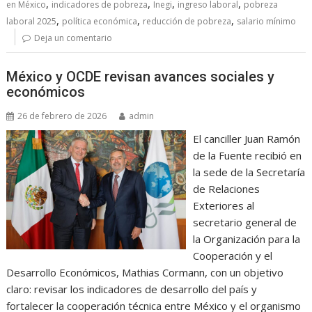
,
,
,
,
en México
indicadores de pobreza
Inegi
ingreso laboral
pobreza
,
,
,
laboral 2025
política económica
reducción de pobreza
salario mínimo
Deja un comentario
México y OCDE revisan avances sociales y
económicos
26 de febrero de 2026
admin
El canciller Juan Ramón
de la Fuente recibió en
la sede de la Secretaría
de Relaciones
Exteriores al
secretario general de
la Organización para la
Cooperación y el
Desarrollo Económicos, Mathias Cormann, con un objetivo
claro: revisar los indicadores de desarrollo del país y
fortalecer la cooperación técnica entre México y el organismo