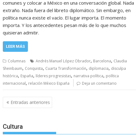
comunes y colocar a México en una conversación global. Nada
extraño. Nada fuera del libreto diplomático. Sin embargo, en
política nunca existe el vacío. El lugar importa. El momento
importa. Y los antecedentes pesan más de lo que muchos
quisieran admitir.
LEER MÁS
,
,
Columnas
Andrés Manuel López Obrador
Barcelona
Claudia
,
,
,
,
Sheinbaum
Conquista
Cuarta Transformación
diplomacia
disculpa
,
,
,
,
histórica
España
líderes progresistas
narrativa política
política
,
internacional
relación México España
Deja un comentario
Navegación
Entradas anteriores
de
entradas
Cultura