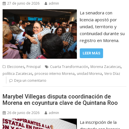
27 de junio de 2026
admin
La senadora con
licencia apostó por
unidad, territorio y
continuidad durante su
registro en Morena.
LEER MÁS
,
,
,
Elecciones
Principal
Cuarta Transformación
Morena Zacatecas
,
,
,
política Zacatecas
proceso interno Morena
unidad Morena
Vero Díaz
Deja un comentario
Marybel Villegas disputa coordinación de
Morena en coyuntura clave de Quintana Roo
26 de junio de 2026
admin
La inscripción de la
diputada con licencia