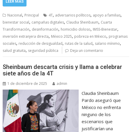
LEER MÁS
,
,
,
,
Nacional
Principal
4T
adversarios políticos
apoyo a familias
,
,
,
bienestar social
campañas digitales
Claudia Sheinbaum
Cuarta
,
,
,
,
Transformación
desinformación
homicidio doloso
IMSS-Bienestar
,
,
,
inversión extranjera directa
México 2025
pobreza en México
programas
,
,
,
,
sociales
reducción de desigualdad
rutas de la salud
salario mínimo
,
salud gratuita
seguridad pública
Deja un comentario
Sheinbaum descarta crisis y llama a celebrar
siete años de la 4T
1 de diciembre de 2025
admin
Claudia Sheinbaum
Pardo aseguró que
México no enfrenta
ninguno de los
escenarios que
justificarían una