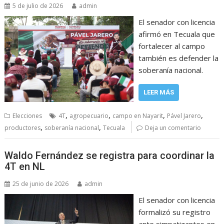
5 de julio de 2026
admin
El senador con licencia
afirmó en Tecuala que
fortalecer al campo
también es defender la
soberanía nacional.
LEER MÁS
,
,
,
,
Elecciones
4T
agropecuario
campo en Nayarit
Pável Jarero
,
,
productores
soberanía nacional
Tecuala
Deja un comentario
Waldo Fernández se registra para coordinar la
4T en NL
25 de junio de 2026
admin
El senador con licencia
formalizó su registro
ante simpatizantes en