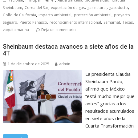
Nacional
Principal
4T
Alicia Bárcena
biodiversidad
Claudia
,
,
,
,
,
Sheinbaum
Corea del Sur
exportación de gas
gas natural
gasoducto
,
,
,
Golfo de California
impacto ambiental
protección ambiental
proyecto
,
,
,
,
,
Saguaro
Puerto Peñasco
reconocimiento internacional
Semarnat
Texas
vaquita marina
Deja un comentario
Sheinbaum destaca avances a siete años de la
4T
1 de diciembre de 2025
admin
La presidenta Claudia
Sheinbaum Pardo,
afirmó que México
“está mucho mejor que
antes” gracias a los
resultados acumulados
en siete años de la
Cuarta Transformación.