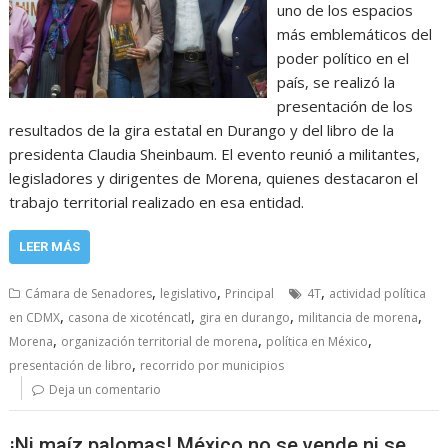
uno de los espacios
más emblemáticos del
poder político en el
país, se realizó la
presentación de los
resultados de la gira estatal en Durango y del libro de la
presidenta Claudia Sheinbaum. El evento reunió a militantes,
legisladores y dirigentes de Morena, quienes destacaron el
trabajo territorial realizado en esa entidad.
LEER MÁS
,
,
,
Cámara de Senadores
legislativo
Principal
4T
actividad política
,
,
,
,
en CDMX
casona de xicoténcatl
gira en durango
militancia de morena
,
,
,
Morena
organización territorial de morena
política en México
,
presentación de libro
recorrido por municipios
Deja un comentario
¡Ni maíz palomas! México no se vende ni se