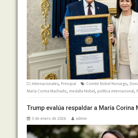
,
,
Internacionales
Principal
Comité Nobel Noruego
Don
,
,
,
María Corina Machado
medalla Nobel
política internacional
Trump evalúa respaldar a María Corina
3 de enero de 2026
admin