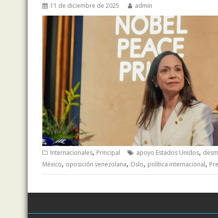
11 de diciembre de 2025
admin
,
,
Internacionales
Principal
apoyo Estados Unidos
desm
,
,
,
,
México
oposición venezolana
Oslo
política internacional
Pr