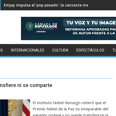
Columbus Crew supera 2-1 a Pachuca en la Leagues Cup
Emjay impulsa el ‘pop pesado’: la cantante mexicana quiere
OS
INTERNACIONALES
CULTURA
ESPECTÁCULOS
T
ansfiere ni se comparte
El Instituto Nobel Noruego reiteró que el
Premio Nobel de la Paz es inseparable del
ganador original y no puede transferirse ni