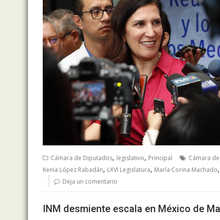
,
,
Cámara de Diputados
legislativo
Principal
Cámara de
,
,
Kenia López Rabadán
LXVI Legislatura
María Corina Machado
Deja un comentario
INM desmiente escala en México de Mar