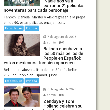
‘Nadie nos va a
extrañar 2’: películas
noventeras para cada personaje
Tenoch, Daniela, Marifer y Alex regresan a la prepa
en los 90; estas películas encajan con...
Espectáculos
Principal
7 de agosto de 2026
admin
0
Belinda encabeza a
los 50 más bellos de
People en Español;
estos mexicanos también aparecen
Belinda encabeza la lista de Los 50 más bellos de
2026 de People en Español, junto...
Espectáculos
Principal
6 de agosto de 2026
admin
0
Zendaya y Tom
Holland celebran su