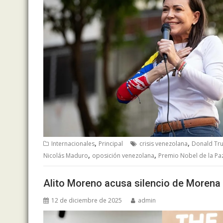
,
,
Internacionales
Principal
crisis venezolana
Donald Tr
,
,
Nicolás Maduro
oposición venezolana
Premio Nobel de la Pa
Alito Moreno acusa silencio de Morena
12 de diciembre de 2025
admin