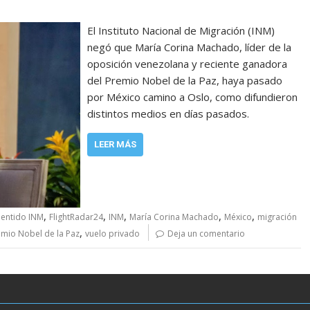
El Instituto Nacional de Migración (INM)
negó que María Corina Machado, líder de la
oposición venezolana y reciente ganadora
del Premio Nobel de la Paz, haya pasado
por México camino a Oslo, como difundieron
distintos medios en días pasados.
LEER MÁS
,
,
,
,
,
entido INM
FlightRadar24
INM
María Corina Machado
México
migración
,
emio Nobel de la Paz
vuelo privado
Deja un comentario