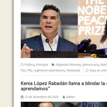
,
,
,
Política
Principal
Alejandro Moreno
democracia
Marí
,
,
,
Paz
PRI
regímenes autoritarios
Venezuela
Deja un com
Kenia López Rabadán llama a blindar l
aprendamos”
12 de diciembre de 2025
admin