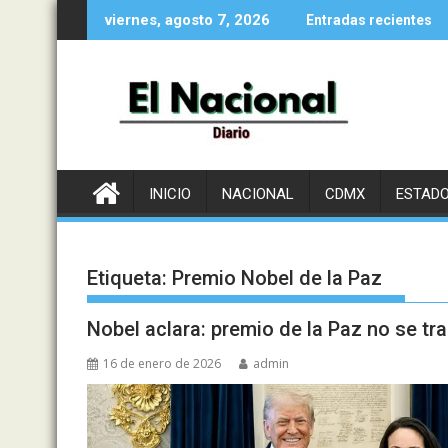
Saltar
viernes, agosto 7, 2026
Entradas recientes
al
contenido
INICIO
NACIONAL
CDMX
ESTAD
Etiqueta:
Premio Nobel de la Paz
Nobel aclara: premio de la Paz no se tr
16 de enero de 2026
admin