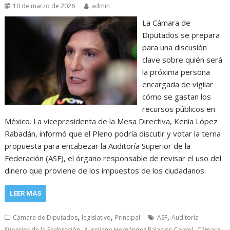
10 de marzo de 2026
admin
La Cámara de
Diputados se prepara
para una discusión
clave sobre quién será
la próxima persona
encargada de vigilar
cómo se gastan los
recursos públicos en
México. La vicepresidenta de la Mesa Directiva, Kenia López
Rabadán, informó que el Pleno podría discutir y votar la terna
propuesta para encabezar la Auditoría Superior de la
Federación (ASF), el órgano responsable de revisar el uso del
dinero que proviene de los impuestos de los ciudadanos.
LEER MÁS
,
,
,
Cámara de Diputados
legislativo
Principal
ASF
Auditoría
,
,
Superior de la Federación
Aureliano Hernández Palacios Cardel
Cámara