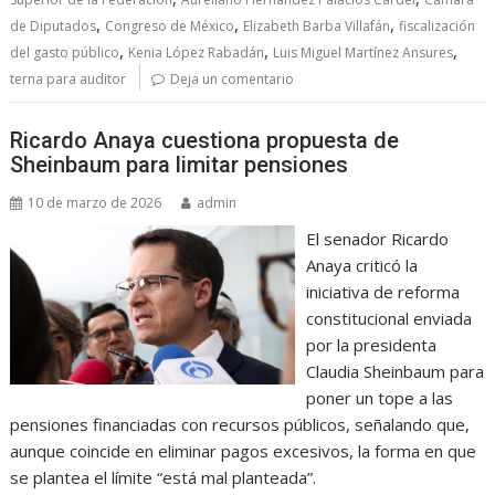
,
,
,
de Diputados
Congreso de México
Elizabeth Barba Villafán
fiscalización
,
,
,
del gasto público
Kenia López Rabadán
Luis Miguel Martínez Ansures
terna para auditor
Deja un comentario
Ricardo Anaya cuestiona propuesta de
Sheinbaum para limitar pensiones
10 de marzo de 2026
admin
El senador Ricardo
Anaya criticó la
iniciativa de reforma
constitucional enviada
por la presidenta
Claudia Sheinbaum para
poner un tope a las
pensiones financiadas con recursos públicos, señalando que,
aunque coincide en eliminar pagos excesivos, la forma en que
se plantea el límite “está mal planteada”.