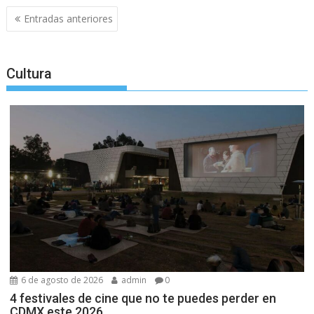
Navegación
Entradas anteriores
de
entradas
Cultura
6 de agosto de 2026
admin
0
4 festivales de cine que no te puedes perder en
CDMX este 2026