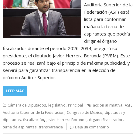
Auditoría Superior de la
Federación (ASF) está
lista para conformar
mañana la terna de
aspirantes que podría
dirigir el órgano
fiscalizador durante el periodo 2026-2034, aseguró su
presidente, el diputado Javier Herrera Borunda (PVEM). Este
proceso se realizará bajo el principio de máxima publicidad, y
servirá para garantizar transparencia en la elección del
próximo Auditor Superior.
LEER MÁS
,
,
,
,
Cámara de Diputados
legislativo
Principal
acción afirmativa
ASF
,
,
Auditoría Superior de la Federación
Congreso de México
diputadas y
,
,
,
,
diputados
fiscalización
Javier Herrera Borunda
órgano fiscalizador
,
terna de aspirantes
transparencia
Deja un comentario