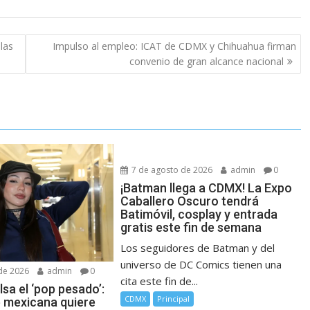
las
Impulso al empleo: ICAT de CDMX y Chihuahua firman
convenio de gran alcance nacional
7 de agosto de 2026
admin
0
¡Batman llega a CDMX! La Expo
Caballero Oscuro tendrá
Batimóvil, cosplay y entrada
gratis este fin de semana
Los seguidores de Batman y del
universo de DC Comics tienen una
de 2026
admin
0
cita este fin de...
sa el ‘pop pesado’:
CDMX
Principal
e mexicana quiere