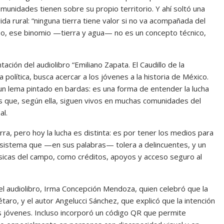
omunidades tienen sobre su propio territorio. Y ahí soltó una
da rural: “ninguna tierra tiene valor si no va acompañada del
po, ese binomio —tierra y agua— no es un concepto técnico,
ación del audiolibro “Emiliano Zapata. El Caudillo de la
 política, busca acercar a los jóvenes a la historia de México.
un lema pintado en bardas: es una forma de entender la lucha
os que, según ella, siguen vivos en muchas comunidades del
al.
rra, pero hoy la lucha es distinta: es por tener los medios para
 sistema que —en sus palabras— tolera a delincuentes, y un
sicas del campo, como créditos, apoyos y acceso seguro al
el audiolibro, Irma Concepción Mendoza, quien celebró que la
taro, y el autor Angelucci Sánchez, que explicó que la intención
os jóvenes. Incluso incorporó un código QR que permite