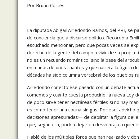
Por Bruno Cortés
La diputada Abigail Arredondo Ramos, del PRI, se p
de conciencia que a discurso político. Recordó a E
escuchado mencionar, pero que pocas veces se explica
derecho de la gente del campo a vivir de su propia tie
no es un recuerdo romántico, sino la base del artícul
en manos de unos cuantos y que naciera la figura de
décadas ha sido columna vertebral de los pueblos ru
Arredondo conectó ese pasado con un debate actual
comemos y cuánto cuesta producirlo: la nueva Ley d
de poco sirve tener hectáreas fértiles si no hay man
es como tener una cocina sin gas. Por eso, advirti
decisiones apresuradas— de debilitar la figura del e
que, según ella, podría dejar en desventaja a quienes 
Habló de los múltiples foros que han realizado y d