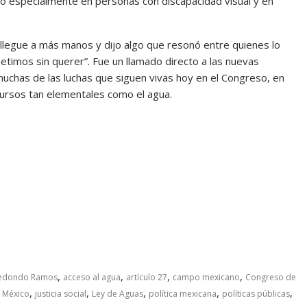
do especialmente en personas con discapacidad visual y en
o llegue a más manos y dijo algo que resonó entre quienes lo
etimos sin querer”. Fue un llamado directo a las nuevas
chas de las luchas que siguen vivas hoy en el Congreso, en
ursos tan elementales como el agua.
,
,
,
,
rredondo Ramos
acceso al agua
artículo 27
campo mexicano
Congreso de
,
,
,
,
,
e México
justicia social
Ley de Aguas
política mexicana
políticas públicas