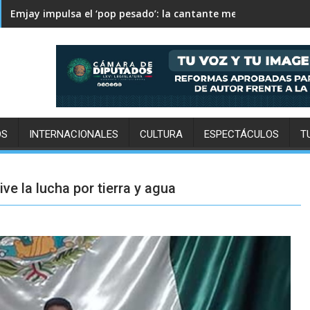
Columbus Crew supera 2-1 a Pachuca en la Leagues Cup
OS
INTERNACIONALES
CULTURA
ESPECTÁCULOS
T
ve la lucha por tierra y agua