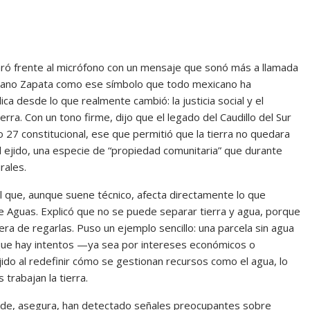
aró frente al micrófono con un mensaje que sonó más a llamada
miliano Zapata como ese símbolo que todo mexicano ha
 desde lo que realmente cambió: la justicia social y el
rra. Con un tono firme, dijo que el legado del Caudillo del Sur
o 27 constitucional, ese que permitió que la tierra no quedara
l ejido, una especie de “propiedad comunitaria” que durante
rales.
 que, aunque suene técnico, afecta directamente lo que
e Aguas. Explicó que no se puede separar tierra y agua, porque
era de regarlas. Puso un ejemplo sencillo: una parcela sin agua
ó que hay intentos —ya sea por intereses económicos o
jido al redefinir cómo se gestionan recursos como el agua, lo
trabajan la tierra.
onde, asegura, han detectado señales preocupantes sobre