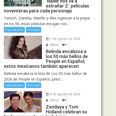
‘Nadie nos va a
extrañar 2’: películas
noventeras para cada personaje
Tenoch, Daniela, Marifer y Alex regresan a la prepa
en los 90; estas películas encajan con...
Espectáculos
Principal
7 de agosto de 2026
admin
0
Belinda encabeza a
los 50 más bellos de
People en Español;
estos mexicanos también aparecen
Belinda encabeza la lista de Los 50 más bellos de
2026 de People en Español, junto...
Espectáculos
Principal
6 de agosto de 2026
admin
0
Zendaya y Tom
Holland celebran su