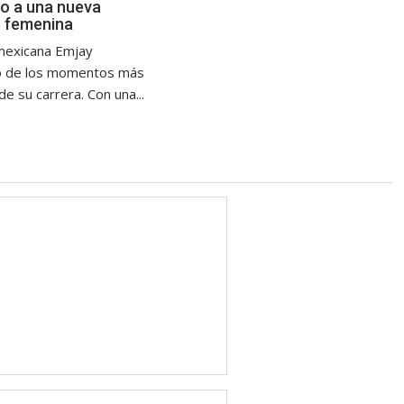
no a una nueva
 femenina
mexicana Emjay
no de los momentos más
e su carrera. Con una...