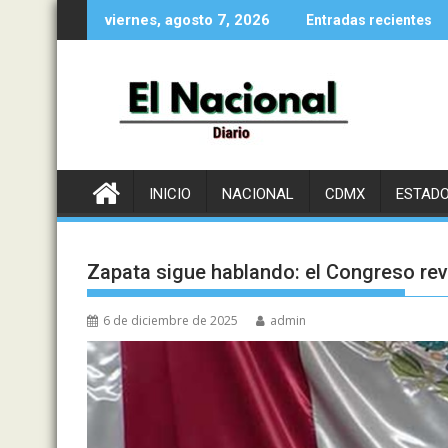
Saltar
viernes, agosto 7, 2026
Entradas recientes
al
contenido
INICIO
NACIONAL
CDMX
ESTAD
Zapata sigue hablando: el Congreso revi
6 de diciembre de 2025
admin