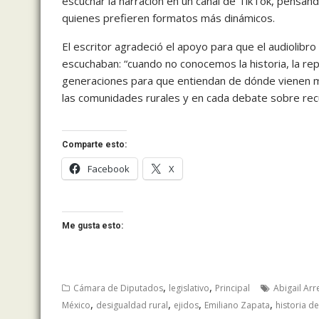
escuchar la narración en un canal de TikTok, pensan
quienes prefieren formatos más dinámicos.
El escritor agradeció el apoyo para que el audiolibr
escuchaban: “cuando no conocemos la historia, la rep
generaciones para que entiendan de dónde vienen mu
las comunidades rurales y en cada debate sobre rec
Comparte esto:
Facebook
X
Me gusta esto:
,
,
Cámara de Diputados
legislativo
Principal
Abigail A
,
,
,
,
México
desigualdad rural
ejidos
Emiliano Zapata
historia d