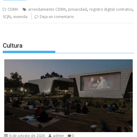
,
,
,
CDMX
arrendamiento CDMX
privacidad
registro digital contratos
,
SCJN
vivienda
Deja un comentario
Cultura
6 de agosto de 2026
admin
0