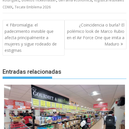
Rodríguez
boletos Ticketmaster
derrama económica
logística festivales
,
CDMX
Tecate Emblema 2026
Navegación
Fibromialgia: el
¿Coincidencia o burla? El
de
padecimiento invisible que
polémico look de Marco Rubio
entradas
afecta principalmente a
en el Air Force One que imita a
mujeres y sigue rodeado de
Maduro
estigmas
Entradas relacionadas