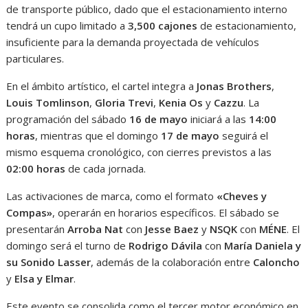
de transporte público, dado que el estacionamiento interno
tendrá un cupo limitado a
3,500 cajones
de estacionamiento,
insuficiente para la demanda proyectada de vehículos
particulares.
En el ámbito artístico, el cartel integra a
Jonas Brothers
,
Louis Tomlinson
,
Gloria Trevi
,
Kenia Os
y
Cazzu
. La
programación del sábado
16 de mayo
iniciará a las
14:00
horas
, mientras que el domingo
17 de mayo
seguirá el
mismo esquema cronológico, con cierres previstos a las
02:00 horas
de cada jornada.
Las activaciones de marca, como el formato
«Cheves y
Compas»
, operarán en horarios específicos. El sábado se
presentarán
Arroba Nat
con
Jesse Baez
y
NSQK
con
MÉNE
. El
domingo será el turno de
Rodrigo Dávila
con
María Daniela y
su Sonido Lasser
, además de la colaboración entre
Caloncho
y
Elsa y Elmar
.
Este evento se consolida como el tercer motor económico en