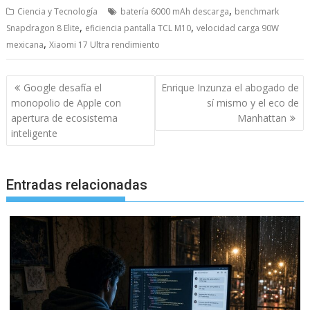
,
Ciencia y Tecnología
batería 6000 mAh descarga
benchmark
,
,
Snapdragon 8 Elite
eficiencia pantalla TCL M10
velocidad carga 90W
,
mexicana
Xiaomi 17 Ultra rendimiento
Navegación
Google desafía el
Enrique Inzunza el abogado de
de
monopolio de Apple con
sí mismo y el eco de
entradas
apertura de ecosistema
Manhattan
inteligente
Entradas relacionadas